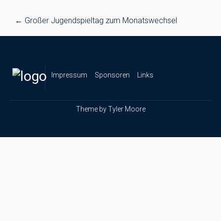
Post
←
Großer Jugendspieltag zum Monatswechsel
navigation
Impressum
Sponsoren
Links
Theme by
Tyler Moore