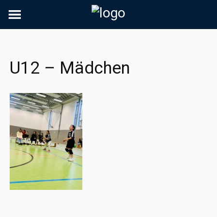
Skip
to
content
U12 – Mädchen