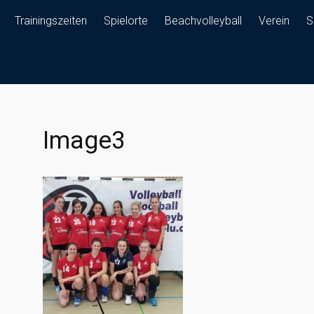
Trainingszeiten
Spielorte
Beachvolleyball
Verein
S
Image3