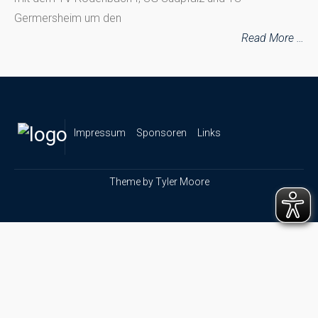
Germersheim um den
Read More …
Impressum
Sponsoren
Links
Theme by
Tyler Moore