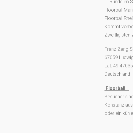
1. Runde im S
Floorball Ma
Floorball Rhe
Kommt vorbei 
Zweitligisten 
Franz-Zang-S
67059 Ludwi
Lat: 49.4703
Deutschland
Floorball
–
Besucher sind
Konstanz aus 
oder ein kühl