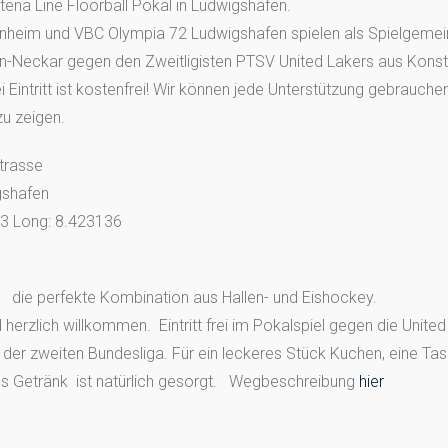
tena Line Floorball Pokal in Ludwigshafen.
nnheim und VBC Olympia 72 Ludwigshafen spielen als Spielgemei
in-Neckar gegen den Zweitligisten PTSV United Lakers aus Konst
Eintritt ist kostenfrei! Wir können jede Unterstützung gebrauc
zu zeigen.
trasse
gshafen
53 Long: 8.423136
 die perfekte Kombination aus Hallen- und Eishockey.
 herzlich willkommen. Eintritt frei im Pokalspiel gegen die Unite
der zweiten Bundesliga. Für ein leckeres Stück Kuchen, eine Ta
es Getränk ist natürlich gesorgt. Wegbeschreibung
hier