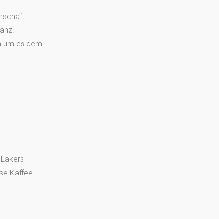
nschaft
anz.
hen um es dem
d Lakers
sse Kaffee