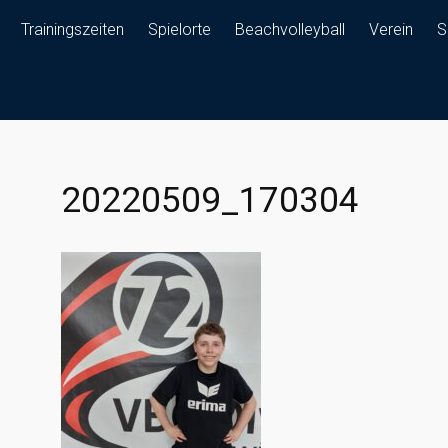
Trainingszeiten
Spielorte
Beachvolleyball
Verein
S
20220509_170304