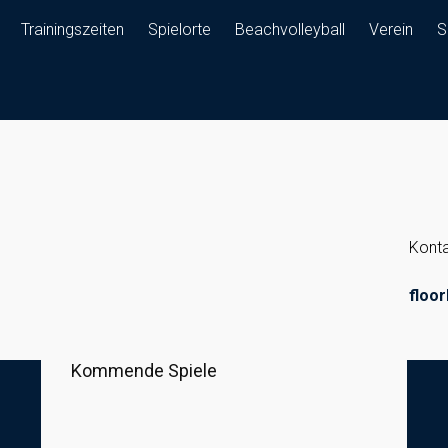
Trainingszeiten
Spielorte
Beachvolleyball
Verein
S
Konta
floor
Kommende Spiele