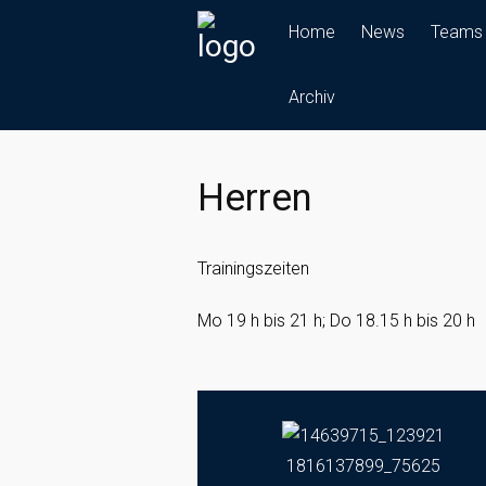
Skip
Home
News
Teams
to
content
Archiv
Herren
Trainingszeiten
Mo 19 h bis 21 h; Do 18.15 h bis 20 h