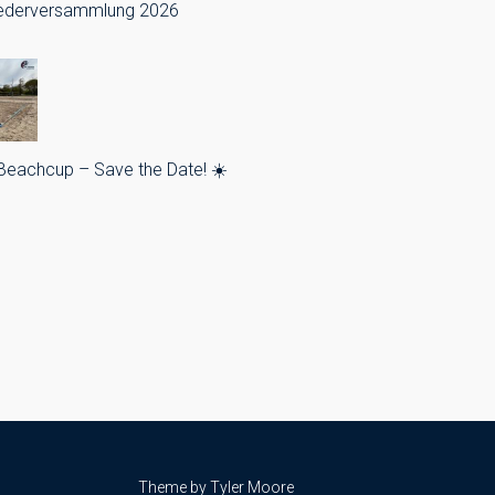
iederversammlung 2026
 Beachcup – Save the Date! ☀️
Theme by
Tyler Moore