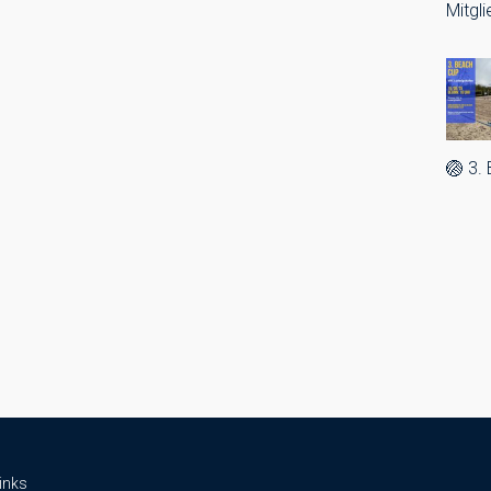
Mitgl
🏐 3.
inks