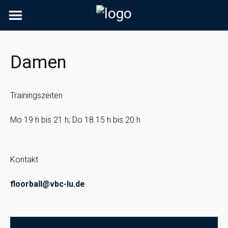
Skip
to
content
Damen
Trainingszeiten
Mo 19 h bis 21 h; Do 18.15 h bis 20 h
Kontakt
floorball@vbc-lu.de