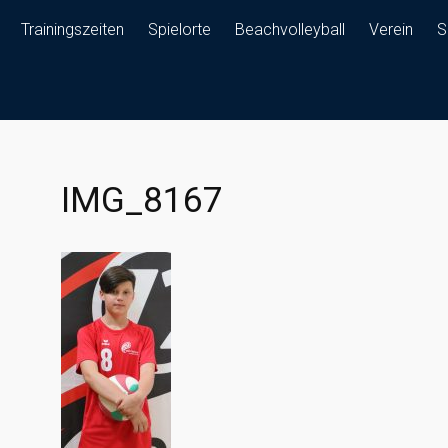
Trainingszeiten
Spielorte
Beachvolleyball
Verein
S
IMG_8167