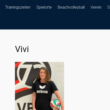
Trainingszeiten
Spielorte
Beachvolleyball
Verein
S
Vivi