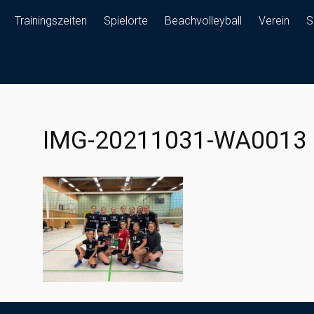
Trainingszeiten
Spielorte
Beachvolleyball
Verein
S
IMG-20211031-WA0013