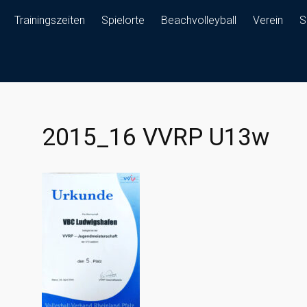
Trainingszeiten
Spielorte
Beachvolleyball
Verein
S
2015_16 VVRP U13w