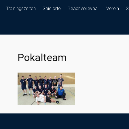
Trainingszeiten
Spielorte
Beachvolleyball
Verein
S
Pokalteam