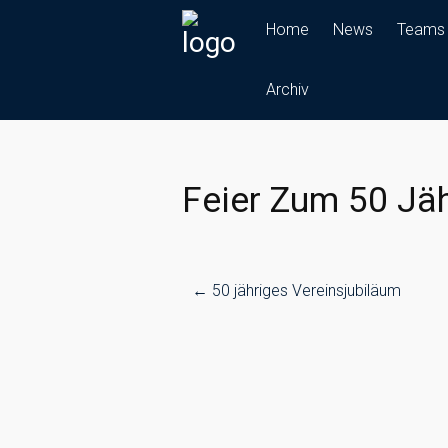
Skip
Home
News
Teams
to
content
Archiv
Feier Zum 50 Jäh
Post
←
50 jähriges Vereinsjubiläum
navigation