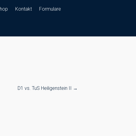
hop
Kontakt
Formulare
D1 vs. TuS Heiligenstein II
→