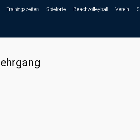
Trainingszeiten
Spielorte
Beachvolleyball
Verein
S
lehrgang