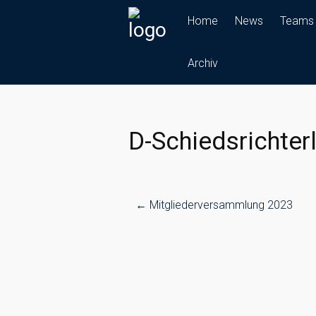
Skip
Home
News
Teams
to
content
Archiv
D-Schiedsrichter
Post
←
Mitgliederversammlung 2023
navigation