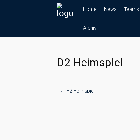
Skip
Home
News
Teams
to
content
Archiv
D2 Heimspiel
Post
←
H2 Heimspiel
navigation