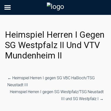
Skip
to
content
Heimspiel Herren I Gegen
SG Westpfalz II Und VTV
Mundenheim II
Post
←
Heimspiel Herren I gegen SG VBC Haßloch/TSG
navigation
Neustadt III
Heimspiel Herren I gegen SG Westpfalz/TSG Neustadt
III und SG Westpfalz I
→