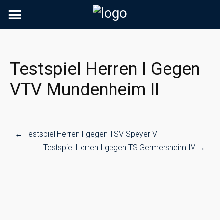
Skip
to
content
Testspiel Herren I Gegen
VTV Mundenheim II
Post
←
Testspiel Herren I gegen TSV Speyer V
navigation
Testspiel Herren I gegen TS Germersheim IV
→