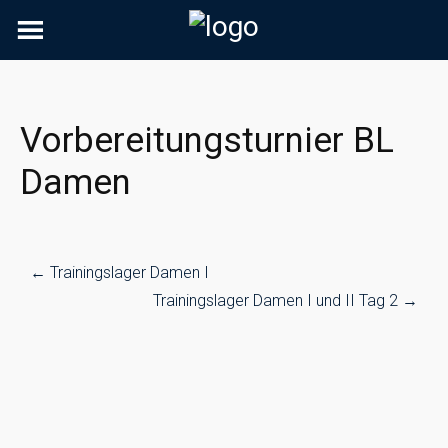
Skip
to
content
Vorbereitungsturnier BL
Damen
Post
←
Trainingslager Damen I
navigation
Trainingslager Damen I und II Tag 2
→