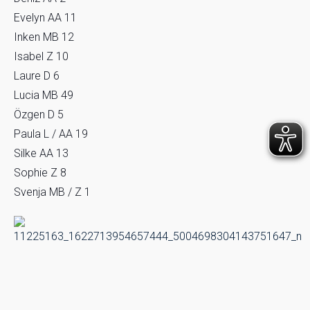
Evelyn AA 11
Inken MB 12
Isabel Z 10
Laure D 6
Lucia MB 49
Özgen D 5
Paula L / AA 19
Silke AA 13
Sophie Z 8
Svenja MB / Z 1