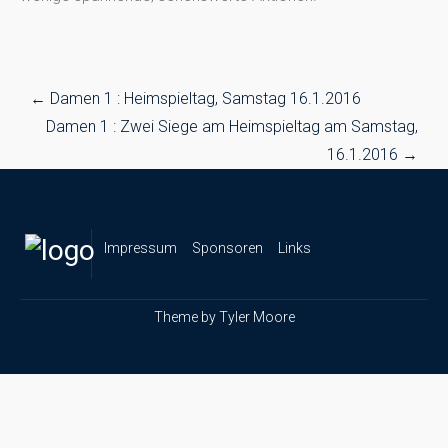
Post
←
Damen 1 : Heimspieltag, Samstag 16.1.2016
navigation
Damen 1 : Zwei Siege am Heimspieltag am Samstag,
16.1.2016
→
Impressum
Sponsoren
Links
Theme by
Tyler Moore