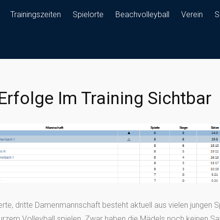
Trainingszeiten
Spielorte
Beachvolleyball
Verein
S
 Erfolge Im Training Sichtbar
erte, dritte Damenmannschaft besteht aktuell aus vielen jungen Sp
 kurzem Volleyball spielen. Zwar haben die Mädels noch keinen S