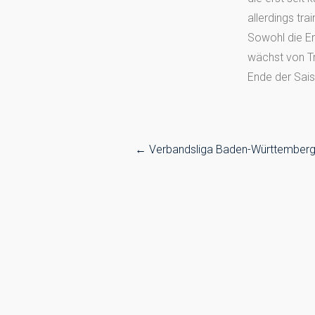
allerdings tra
Sowohl die En
wächst von Tr
Ende der Sai
Post
←
Verbandsliga Baden-Württemberg
navigation