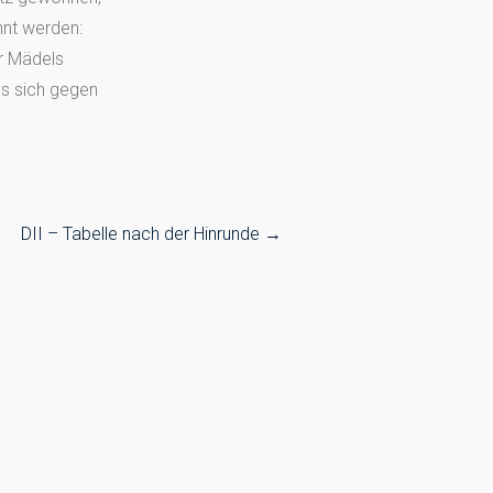
annt werden:
r Mädels
ls sich gegen
DII – Tabelle nach der Hinrunde
→