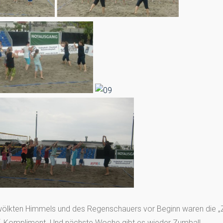
wölkten Himmels und des Regenschauers vor Beginn waren die 
f, Kompliment. Und nächste Woche gibt es wieder Zumba!!