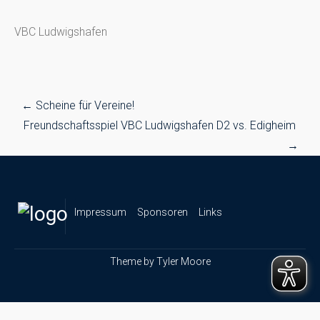
VBC Ludwigshafen
Post
←
Scheine für Vereine!
navigation
Freundschaftsspiel VBC Ludwigshafen D2 vs. Edigheim
→
Impressum
Sponsoren
Links
Theme by
Tyler Moore